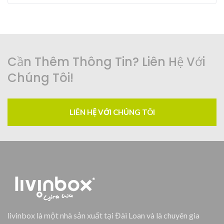
Cần Thêm Thông Tin? Liên Hệ Với
Chúng Tôi!
LIÊN HỆ VỚI CHÚNG TÔI
livinbox là một nhà sản xuất tại Đài Loan và là chuyên gia