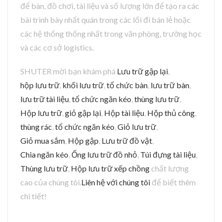
để bàn, đồ chơi, tài liệu và số lượng lớn để tạo ra các
bài trình bày nhất quán trong các lối đi bán lẻ hoặc
các hệ thống thống nhất trong văn phòng, trường học
và các cơ sở logistics.
SHUTER mời bạn khám phá
Lưu trữ gập lại
,
hộp lưu trữ
,
khối lưu trữ
,
tổ chức bàn
,
lưu trữ bàn
,
lưu trữ tài liệu
,
tổ chức ngăn kéo
,
thùng lưu trữ
,
Hộp lưu trữ
,
giỏ gập lại
,
Hộp tài liệu
,
Hộp thủ công
,
thùng rác
,
tổ chức ngăn kéo
,
Giỏ lưu trữ
,
Giỏ mua sắm
,
Hộp gập
,
Lưu trữ đồ vật
,
Chia ngăn kéo
,
Ống lưu trữ đồ nhỏ
,
Túi đựng tài liệu
,
Thùng lưu trữ
,
Hộp lưu trữ xếp chồng
chất lượng
cao của chúng tôi.
Liên hệ với chúng tôi
để biết thêm
chi tiết!