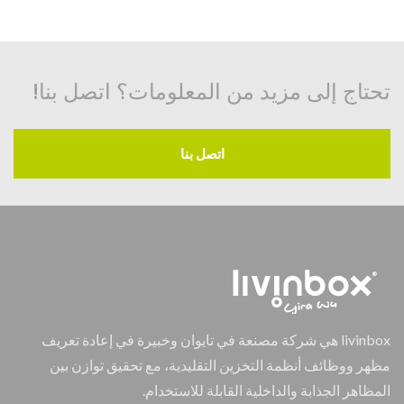
تحتاج إلى مزيد من المعلومات؟ اتصل بنا!
اتصل بنا
livinbox هي شركة مصنعة في تايوان وخبيرة في إعادة تعريف
مظهر ووظائف أنظمة التخزين التقليدية، مع تحقيق توازن بين
المظاهر الجذابة والداخلية القابلة للاستخدام.