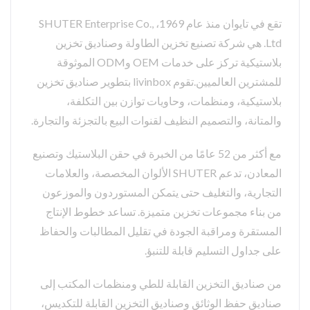
تقع في تايوان منذ عام 1969، SHUTER Enterprise Co.,
Ltd. هي شركة تصنيع تخزين الطاولة وصناديق تخزين
بلاستيكية تركز على خدمات OEM وODM الموثوقة
للمشترين العالميين.تقوم livinbox بتطوير صناديق تخزين
بلاستيكية، ومنظمات، وحاويات توازن بين التكلفة،
والمتانة، والتصميم النظيف لقنوات البيع بالتجزئة والتجارة.
مع أكثر من 52 عامًا من الخبرة في حقن البلاستيك وتصنيع
المعادن، تدعم SHUTER الألوان المخصصة، والعلامات
التجارية، والتغليف حتى يتمكن المستوردون والموزعون
من بناء مجموعات تخزين متميزة. تساعد خطوط الإنتاج
المستقرة ومراقبة الجودة في تقليل المطالبات والحفاظ
على جداول التسليم قابلة للتنبؤ.
من صناديق التخزين القابلة للطي ومنظمات المكتب إلى
صناديق حفظ الوثائق وصناديق التخزين القابلة للتكديس،