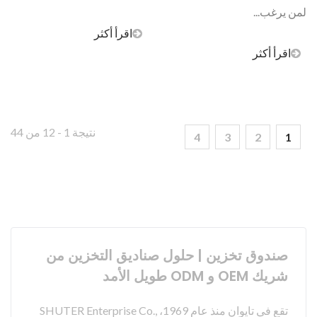
لمن يرغب...
اقرأ أكثر
اقرأ أكثر
نتيجة 1 - 12 من 44
4
3
2
1
صندوق تخزين | حلول صناديق التخزين من
شريك OEM و ODM طويل الأمد
تقع في تايوان منذ عام 1969، SHUTER Enterprise Co.,