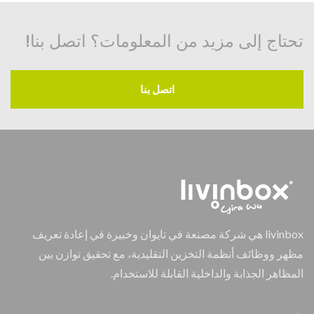
تحتاج إلى مزيد من المعلومات؟ اتصل بنا!
اتصل بنا
livinbox هي شركة مصنعة في تايوان وخبيرة في إعادة تعريف
مظهر ووظائف أنظمة التخزين التقليدية، مع تحقيق توازن بين
المظاهر الجذابة والداخلية القابلة للاستخدام.