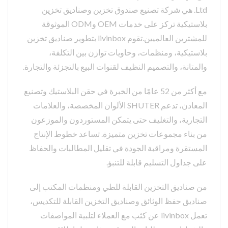
Ltd. هي شركة تصنيع صندوق تخزين وصناديق تخزين
بلاستيكية تركز على خدمات OEM وODM الموثوقة
للمشترين العالميين.تقوم livinbox بتطوير صناديق تخزين
بلاستيكية، ومنظمات، وحاويات توازن بين التكلفة،
والمتانة، والتصميم النظيف لقنوات البيع بالتجزئة والتجارة.
مع أكثر من 52 عامًا من الخبرة في حقن البلاستيك وتصنيع
المعادن، تدعم SHUTER الألوان المخصصة، والعلامات
التجارية، والتغليف حتى يتمكن المستوردون والموزعون
من بناء مجموعات تخزين متميزة. تساعد خطوط الإنتاج
المستقرة ومراقبة الجودة في تقليل المطالبات والحفاظ
على جداول التسليم قابلة للتنبؤ.
من صناديق التخزين القابلة للطي ومنظمات المكتب إلى
صناديق حفظ الوثائق وصناديق التخزين القابلة للتكديس،
تعمل livinbox عن كثب مع العملاء لتلبية المواصفات