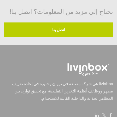
تحتاج إلى مزيد من المعلومات؟ اتصل بنا!
اتصل بنا
livinbox هي شركة مصنعة في تايوان وخبيرة في إعادة تعريف
مظهر ووظائف أنظمة التخزين التقليدية، مع تحقيق توازن بين
المظاهر الجذابة والداخلية القابلة للاستخدام.