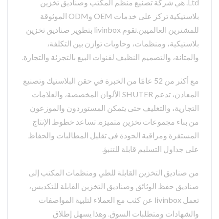
Ltd. هي شركة تصنيع منظم المكتب وصناديق تخزين
بلاستيكية تركز على خدمات OEM وODM الموثوقة
للمشترين العالميين.تقوم livinbox بتطوير صناديق تخزين
بلاستيكية، ومنظمات، وحاويات توازن بين التكلفة،
والمتانة، والتصميم النظيف لقنوات البيع بالتجزئة والتجارة.
مع أكثر من 52 عامًا من الخبرة في حقن البلاستيك وتصنيع
المعادن، تدعم SHUTER الألوان المخصصة، والعلامات
التجارية، والتغليف حتى يتمكن المستوردون والموزعون
من بناء مجموعات تخزين متميزة. تساعد خطوط الإنتاج
المستقرة ومراقبة الجودة في تقليل المطالبات والحفاظ
على جداول التسليم قابلة للتنبؤ.
من صناديق التخزين القابلة للطي ومنظمات المكتب إلى
صناديق حفظ الوثائق وصناديق التخزين القابلة للتكديس،
تعمل livinbox عن كثب مع العملاء لتلبية المواصفات
والشهادات ومتطلبات السوق. وهذا يسهل إطلاق