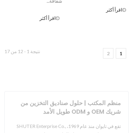
شفافة...
اقرأ أكثر
اقرأ أكثر
نتيجة 1 - 12 من 17
2
1
منظم المكتب | حلول صناديق التخزين من
شريك OEM و ODM طويل الأمد
تقع في تايوان منذ عام 1969، SHUTER Enterprise Co.,