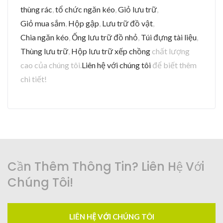
thùng rác
,
tổ chức ngăn kéo
,
Giỏ lưu trữ
,
Giỏ mua sắm
,
Hộp gập
,
Lưu trữ đồ vật
,
Chia ngăn kéo
,
Ống lưu trữ đồ nhỏ
,
Túi đựng tài liệu
,
Thùng lưu trữ
,
Hộp lưu trữ xếp chồng
chất lượng
cao của chúng tôi.
Liên hệ với chúng tôi
để biết thêm
chi tiết!
Cần Thêm Thông Tin? Liên Hệ Với
Chúng Tôi!
LIÊN HỆ VỚI CHÚNG TÔI