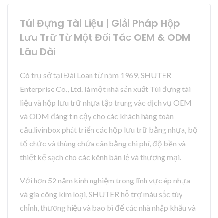
Túi Đựng Tài Liệu | Giải Pháp Hộp
Lưu Trữ Từ Một Đối Tác OEM & ODM
Lâu Dài
Có trụ sở tại Đài Loan từ năm 1969, SHUTER
Enterprise Co., Ltd. là một nhà sản xuất Túi đựng tài
liệu và hộp lưu trữ nhựa tập trung vào dịch vụ OEM
và ODM đáng tin cậy cho các khách hàng toàn
cầu.livinbox phát triển các hộp lưu trữ bằng nhựa, bộ
tổ chức và thùng chứa cân bằng chi phí, độ bền và
thiết kế sạch cho các kênh bán lẻ và thương mại.
Với hơn 52 năm kinh nghiệm trong lĩnh vực ép nhựa
và gia công kim loại, SHUTER hỗ trợ màu sắc tùy
chỉnh, thương hiệu và bao bì để các nhà nhập khẩu và