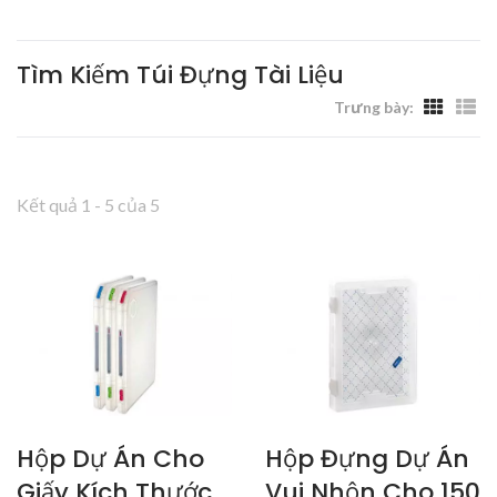
Nơi Làm Việc - Livinbox
Tìm Kiếm Túi Đựng Tài Liệu
Trưng bày:
Kết quả 1 - 5 của 5
Hộp Dự Án Cho
Hộp Đựng Dự Án
Giấy Kích Thước
Vui Nhộn Cho 150