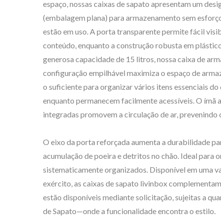
espaço, nossas caixas de sapato apresentam um des
(embalagem plana) para armazenamento sem esforç
estão em uso. A porta transparente permite fácil visi
conteúdo, enquanto a construção robusta em plástico
generosa capacidade de 15 litros, nossa caixa de a
configuração empilhável maximiza o espaço de armaz
Caixa De Armazenamento
Cai
o suficiente para organizar vários itens essenciais d
BuBu
enquanto permanecem facilmente acessíveis. O ímã a
integradas promovem a circulação de ar, prevenindo
O eixo da porta reforçada aumenta a durabilidade para
acumulação de poeira e detritos no chão. Ideal para 
sistematicamente organizados. Disponível em uma vari
exército, as caixas de sapato livinbox complementa
estão disponíveis mediante solicitação, sujeitas a 
de Sapato—onde a funcionalidade encontra o estilo.