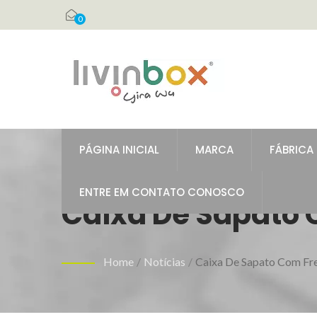
0
PÁGINA INICIAL
MARCA
FÁBRICA
ENTRE EM CONTATO CONOSCO
Caixa De Sapato 
Litros
Home
/
Notícias
/
Caixa De Sapato Com Fre