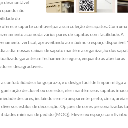
ign desmontável
o quando não
bilidade do
 oferece suporte confiável para sua coleção de sapatos. Com uma
rmazenamento acomoda vários pares de sapatos com facilidade. A
enamento vertical, aproveitando ao máximo o espaço disponível. 
xa De Armazenamento
Caixa De Armazen
o dia a dia, nossas caixas de sapato mantêm a organização dos sapa
Pelican
BuBu
tualizado garante um fechamento seguro, enquanto as aberturas
 odores desagradáveis.
 confiabilidade a longo prazo, e o design fácil de limpar mitiga a
organização de closet ou corredor, eles mantêm seus sapatos imacu
edade de cores, incluindo semi-transparente, preto, cinza, areia 
m diversos estilos de decoração. Opções de cores personalizadas
quantidades mínimas de pedido (MOQ). Eleve seu espaço com livinbo