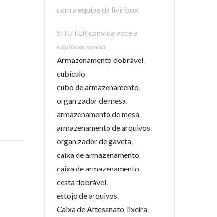
com a equipe da livinbox.
SHUTER convida você a
explorar nosso
Armazenamento dobrável
,
cubículo
,
cubo de armazenamento
,
organizador de mesa
,
armazenamento de mesa
,
armazenamento de arquivos
,
organizador de gaveta
,
caixa de armazenamento
,
caixa de armazenamento
,
cesta dobrável
,
estojo de arquivos
,
Caixa de Artesanato
,
lixeira
,