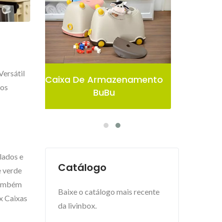
Versátil
amento
Caixa De Armazenamento
Ca
tos
Pelican
lados e
Catálogo
e verde
 também
Baixe o catálogo mais recente
x Caixas
da livinbox.