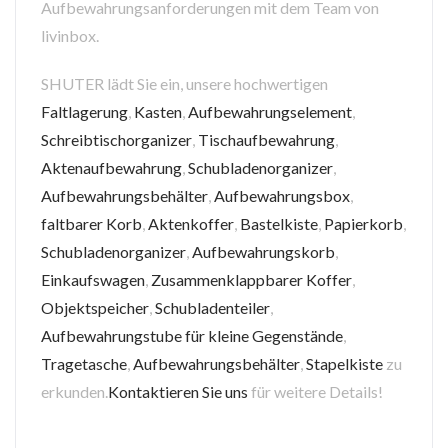
Aufbewahrungsanforderungen mit dem Team von
livinbox.
SHUTER lädt Sie ein, unsere hochwertigen
Faltlagerung
,
Kasten
,
Aufbewahrungselement
,
Schreibtischorganizer
,
Tischaufbewahrung
,
Aktenaufbewahrung
,
Schubladenorganizer
,
Aufbewahrungsbehälter
,
Aufbewahrungsbox
,
faltbarer Korb
,
Aktenkoffer
,
Bastelkiste
,
Papierkorb
,
Schubladenorganizer
,
Aufbewahrungskorb
,
Einkaufswagen
,
Zusammenklappbarer Koffer
,
Objektspeicher
,
Schubladenteiler
,
Aufbewahrungstube für kleine Gegenstände
,
Tragetasche
,
Aufbewahrungsbehälter
,
Stapelkiste
zu
erkunden.
Kontaktieren Sie uns
für weitere Details!