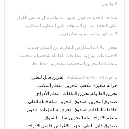
النهائيون.
تساعد التحديثات حول الشهادات والامتثال صانعي القرار
على التحقق من أن المنتجات تلبي المعايير المطلوبة
لأسواقهم وقنواتهم ومشاريعهم.
تجعل إعلانات المعارض التجارية من السهل جدولة
الاجتماعات، ورؤية النطاقات الكاملة شخصياً ومناقشة
متطلبات التخزين المخصصة مع فريق livinbox.
تدعوك SHUTER لاستكشاف
تخزين قابل للطي
,
خزانة صغيرة
,
مكعب التخزين
,
منظم المكتب
,
تخزين الطاولة
,
تخزين الملفات
,
منظم الأدراج
,
صندوق التخزين
,
صندوق التخزين
,
سلة قابلة للطي
,
حافظة الملفات
,
صندوق الحرف
,
سلة إعادة التدوير
,
منظم الأدراج
,
سلة التخزين
,
سلة التسوق
,
صندوق قابل للطي
,
تخزين الأغراض
,
فاصل الأدراج
,