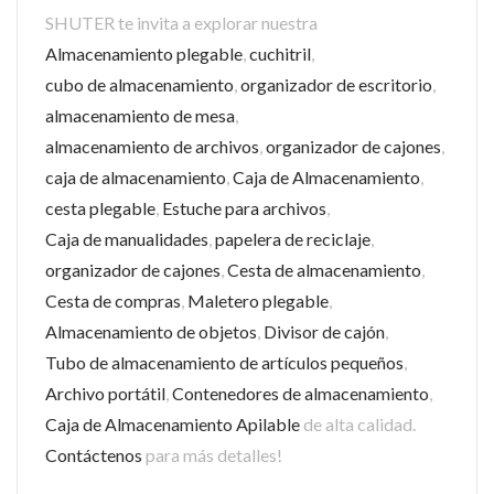
SHUTER te invita a explorar nuestra
Almacenamiento plegable
,
cuchitril
,
cubo de almacenamiento
,
organizador de escritorio
,
almacenamiento de mesa
,
almacenamiento de archivos
,
organizador de cajones
,
caja de almacenamiento
,
Caja de Almacenamiento
,
cesta plegable
,
Estuche para archivos
,
Caja de manualidades
,
papelera de reciclaje
,
organizador de cajones
,
Cesta de almacenamiento
,
Cesta de compras
,
Maletero plegable
,
Almacenamiento de objetos
,
Divisor de cajón
,
Tubo de almacenamiento de artículos pequeños
,
Archivo portátil
,
Contenedores de almacenamiento
,
Caja de Almacenamiento Apilable
de alta calidad.
Contáctenos
para más detalles!