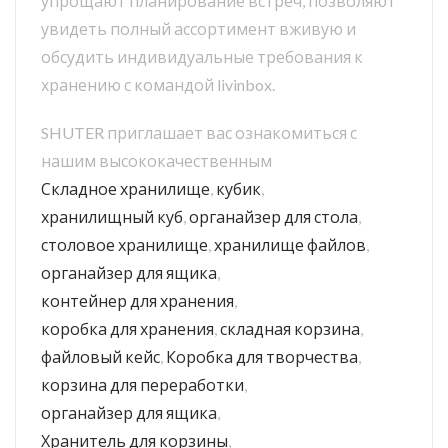
упрощают планирование встреч, позволяют
увидеть полный ассортимент вживую и
обсудить индивидуальные требования к
хранению с командой livinbox.
SHUTER приглашает вас ознакомиться с
нашим высококачественным
Складное хранилище
,
кубик
,
хранилищный куб
,
органайзер для стола
,
столовое хранилище
,
хранилище файлов
,
органайзер для ящика
,
контейнер для хранения
,
коробка для хранения
,
складная корзина
,
файловый кейс
,
Коробка для творчества
,
корзина для переработки
,
органайзер для ящика
,
Хранитель для корзины
,