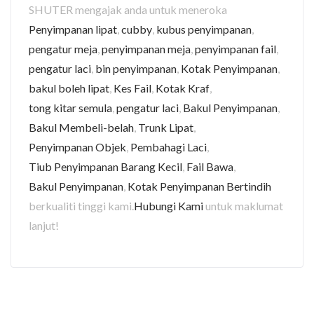
SHUTER mengajak anda untuk meneroka
Penyimpanan lipat
,
cubby
,
kubus penyimpanan
,
pengatur meja
,
penyimpanan meja
,
penyimpanan fail
,
pengatur laci
,
bin penyimpanan
,
Kotak Penyimpanan
,
bakul boleh lipat
,
Kes Fail
,
Kotak Kraf
,
tong kitar semula
,
pengatur laci
,
Bakul Penyimpanan
,
Bakul Membeli-belah
,
Trunk Lipat
,
Penyimpanan Objek
,
Pembahagi Laci
,
Tiub Penyimpanan Barang Kecil
,
Fail Bawa
,
Bakul Penyimpanan
,
Kotak Penyimpanan Bertindih
berkualiti tinggi kami.
Hubungi Kami
untuk maklumat
lanjut!