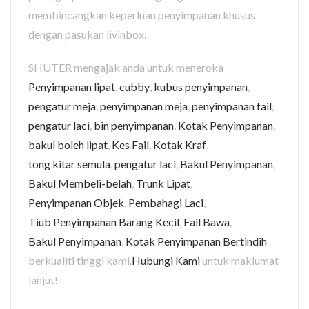
membincangkan keperluan penyimpanan khusus
dengan pasukan livinbox.
SHUTER mengajak anda untuk meneroka
Penyimpanan lipat
,
cubby
,
kubus penyimpanan
,
pengatur meja
,
penyimpanan meja
,
penyimpanan fail
,
pengatur laci
,
bin penyimpanan
,
Kotak Penyimpanan
,
bakul boleh lipat
,
Kes Fail
,
Kotak Kraf
,
tong kitar semula
,
pengatur laci
,
Bakul Penyimpanan
,
Bakul Membeli-belah
,
Trunk Lipat
,
Penyimpanan Objek
,
Pembahagi Laci
,
Tiub Penyimpanan Barang Kecil
,
Fail Bawa
,
Bakul Penyimpanan
,
Kotak Penyimpanan Bertindih
berkualiti tinggi kami.
Hubungi Kami
untuk maklumat
lanjut!