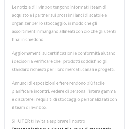
Le notizie di livinbox tengono informati i team di
acquisto e i partner sui prossimi lanci di scatole e
organizer per lo stoccaggio, in modo che gli
assortimenti rimangano allineati con ciò che gli utenti
finali richiedono.
Aggiornamenti su certificazioni e conformità aiutano
i decisori a verificare che i prodotti soddisfino gli
standard richiesti per i loro mercati, canali e progetti.
Annunci di esposizioni e fiere rendono più facile
pianificare incontri, vedere di persona l'intera gamma
e discutere i requisiti di stoccaggio personalizzati con
il team di livinbox.
SHUTER ti invita a esplorare il nostro
Storage pieghevole
,
ripostiglio
,
cubo di stoccaggio
,