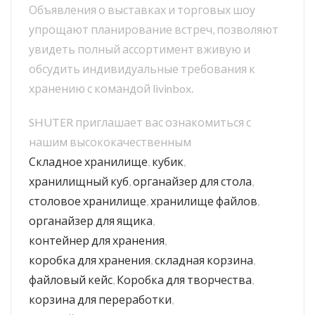
Объявления о выставках и торговых шоу
упрощают планирование встреч, позволяют
увидеть полный ассортимент вживую и
обсудить индивидуальные требования к
хранению с командой livinbox.
SHUTER приглашает вас ознакомиться с
нашим высококачественным
Складное хранилище
,
кубик
,
хранилищный куб
,
органайзер для стола
,
столовое хранилище
,
хранилище файлов
,
органайзер для ящика
,
контейнер для хранения
,
коробка для хранения
,
складная корзина
,
файловый кейс
,
Коробка для творчества
,
корзина для переработки
,