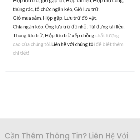
Hộp lưu trữ
,
giỏ gập lại
,
Hộp tài liệu
,
Hộp thủ công
,
thùng rác
,
tổ chức ngăn kéo
,
Giỏ lưu trữ
,
Giỏ mua sắm
,
Hộp gập
,
Lưu trữ đồ vật
,
Chia ngăn kéo
,
Ống lưu trữ đồ nhỏ
,
Túi đựng tài liệu
,
Thùng lưu trữ
,
Hộp lưu trữ xếp chồng
chất lượng
cao của chúng tôi.
Liên hệ với chúng tôi
để biết thêm
chi tiết!
Cần Thêm Thông Tin? Liên Hệ Với