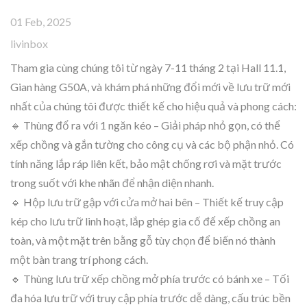
01 Feb, 2025
livinbox
Tham gia cùng chúng tôi từ ngày 7-11 tháng 2 tại Hall 11.1,
Gian hàng G50A, và khám phá những đổi mới về lưu trữ mới
nhất của chúng tôi được thiết kế cho hiệu quả và phong cách:
🔹 Thùng đổ ra với 1 ngăn kéo – Giải pháp nhỏ gọn, có thể
xếp chồng và gắn tường cho công cụ và các bộ phận nhỏ. Có
tính năng lắp ráp liên kết, bảo mật chống rơi và mặt trước
trong suốt với khe nhãn để nhận diện nhanh.
🔹 Hộp lưu trữ gập với cửa mở hai bên – Thiết kế truy cập
kép cho lưu trữ linh hoạt, lắp ghép gia cố để xếp chồng an
toàn, và một mặt trên bằng gỗ tùy chọn để biến nó thành
một bàn trang trí phong cách.
🔹 Thùng lưu trữ xếp chồng mở phía trước có bánh xe – Tối
đa hóa lưu trữ với truy cập phía trước dễ dàng, cấu trúc bền