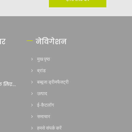
ार
नेविगेशन
मुख पृष्ठ
ब्रांड
बब्बूजा ड्रीमफैक्ट्री
 लिए...
उत्पाद
ई-कैटलॉग
समाचार
हमसे संपर्क करें