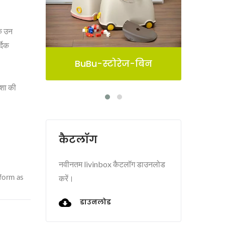
के उन
्दिक
-बिन
पेलिकन स्टोरेज बिन
ेशा की
कैटलॉग
नवीनतम livinbox कैटलॉग डाउनलोड
करें।
डाउनलोड