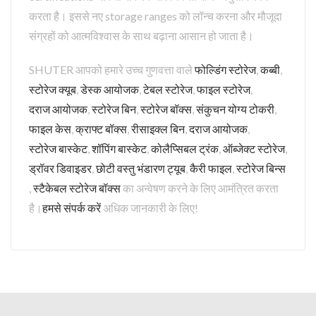
करता है। इससे नए storage ranges को लॉन्च करना और मौजूदा
संग्रहों को आत्मविश्वास के साथ बढ़ाना आसान हो जाता है।
SHUTER आपको हमारे उच्च गुणवत्ता वाले
फोल्डिंग स्टोरेज
,
कब्बी
,
स्टोरेज क्यूब
,
डेस्क आयोजक
,
टेबल स्टोरेज
,
फाइल स्टोरेज
,
दराज आयोजक
,
स्टोरेज बिन
,
स्टोरेज बॉक्स
,
संकुचन योग्य टोकरी
,
फाइल केस
,
क्राफ्ट बॉक्स
,
रीसाइक्ल बिन
,
दराज आयोजक
,
स्टोरेज बास्केट
,
शॉपिंग बास्केट
,
कोलैप्सिबल ट्रंक
,
ऑब्जेक्ट स्टोरेज
,
ड्रॉवर डिवाइडर
,
छोटी वस्तु भंडारण ट्यूब
,
कैरी फाइल
,
स्टोरेज बिन्स
,
स्टैकेबल स्टोरेज बॉक्स
का अन्वेषण करने के लिए आमंत्रित करता
है।
हमसे संपर्क करें
अधिक जानकारी के लिए!