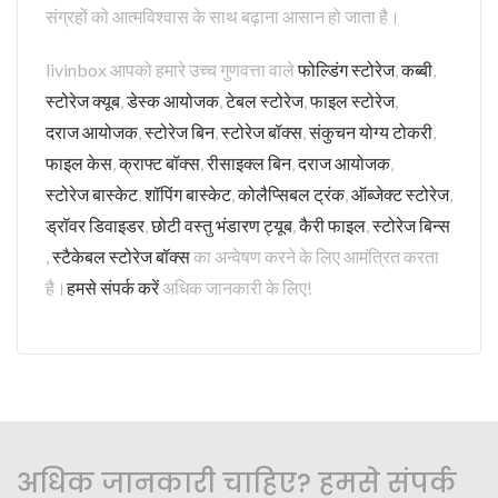
संग्रहों को आत्मविश्वास के साथ बढ़ाना आसान हो जाता है।
livinbox आपको हमारे उच्च गुणवत्ता वाले
फोल्डिंग स्टोरेज
,
कब्बी
,
स्टोरेज क्यूब
,
डेस्क आयोजक
,
टेबल स्टोरेज
,
फाइल स्टोरेज
,
दराज आयोजक
,
स्टोरेज बिन
,
स्टोरेज बॉक्स
,
संकुचन योग्य टोकरी
,
फाइल केस
,
क्राफ्ट बॉक्स
,
रीसाइक्ल बिन
,
दराज आयोजक
,
स्टोरेज बास्केट
,
शॉपिंग बास्केट
,
कोलैप्सिबल ट्रंक
,
ऑब्जेक्ट स्टोरेज
,
ड्रॉवर डिवाइडर
,
छोटी वस्तु भंडारण ट्यूब
,
कैरी फाइल
,
स्टोरेज बिन्स
,
स्टैकेबल स्टोरेज बॉक्स
का अन्वेषण करने के लिए आमंत्रित करता
है।
हमसे संपर्क करें
अधिक जानकारी के लिए!
अधिक जानकारी चाहिए? हमसे संपर्क