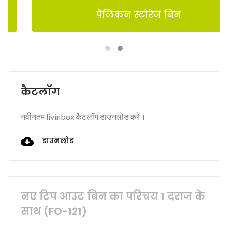
पेलिकन स्टोरेज बिन
कैटलॉग
नवीनतम livinbox कैटलॉग डाउनलोड करें।
डाउनलोड
नए टिप आउट बिन का परिचय 1 दराज के
साथ (FO-121)