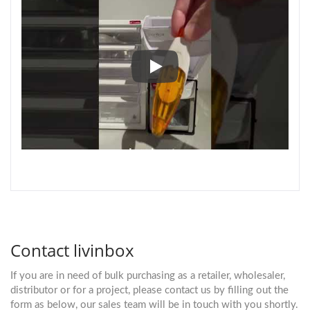
नए टिप आउट बिन का परिचय 1 दराज क