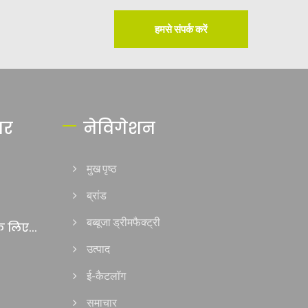
हमसे संपर्क करें
ार
नेविगेशन
मुख पृष्ठ
ब्रांड
बब्बूजा ड्रीमफैक्ट्री
 लिए...
उत्पाद
ई-कैटलॉग
समाचार