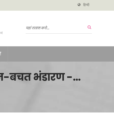
हिन्दी
PM
ं