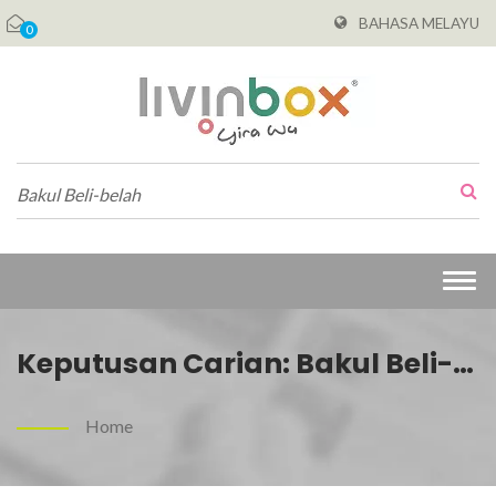
BAHASA MELAYU
0
Togg
navi
Keputusan Carian: Bakul Beli-
Belah | Penyimpanan
Home
Menjimatkan Ruang Untuk