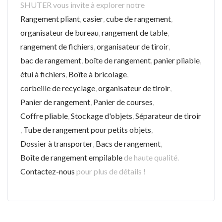
SHUTER vous invite à explorer notre
Rangement pliant
,
casier
,
cube de rangement
,
organisateur de bureau
,
rangement de table
,
rangement de fichiers
,
organisateur de tiroir
,
bac de rangement
,
boîte de rangement
,
panier pliable
,
étui à fichiers
,
Boîte à bricolage
,
corbeille de recyclage
,
organisateur de tiroir
,
Panier de rangement
,
Panier de courses
,
Coffre pliable
,
Stockage d'objets
,
Séparateur de tiroir
,
Tube de rangement pour petits objets
,
Dossier à transporter
,
Bacs de rangement
,
Boîte de rangement empilable
de haute qualité.
Contactez-nous
pour plus de détails !