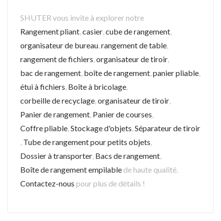
SHUTER vous invite à explorer notre
Rangement pliant
,
casier
,
cube de rangement
,
organisateur de bureau
,
rangement de table
,
rangement de fichiers
,
organisateur de tiroir
,
bac de rangement
,
boîte de rangement
,
panier pliable
,
étui à fichiers
,
Boîte à bricolage
,
corbeille de recyclage
,
organisateur de tiroir
,
Panier de rangement
,
Panier de courses
,
Coffre pliable
,
Stockage d'objets
,
Séparateur de tiroir
,
Tube de rangement pour petits objets
,
Dossier à transporter
,
Bacs de rangement
,
Boîte de rangement empilable
de haute qualité.
Contactez-nous
pour plus de détails !