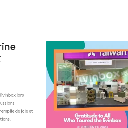
rine
x
ivinbox lors
cussions
emplie de joie et
tions.