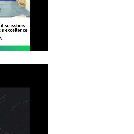
24 : La vitrine captivante de livinbox
24 : La vitrine captivante de livinbox