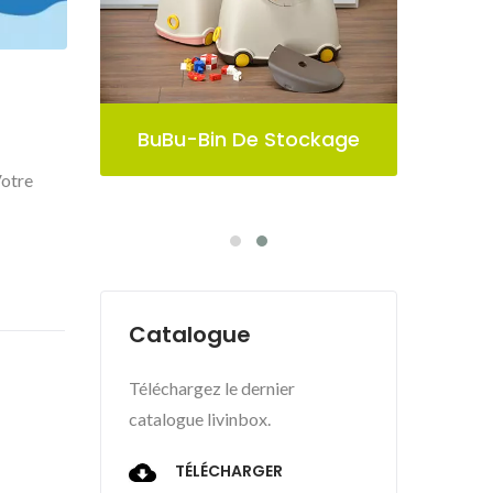
age
Bac De Rangement
Bu
Pelican
Votre
Catalogue
Téléchargez le dernier
catalogue livinbox.
TÉLÉCHARGER