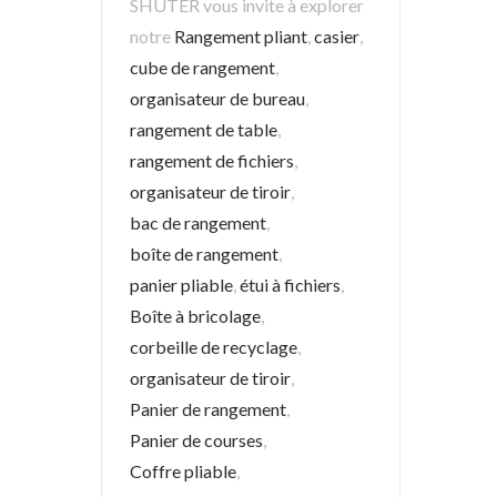
SHUTER vous invite à explorer
notre
Rangement pliant
,
casier
,
cube de rangement
,
organisateur de bureau
,
rangement de table
,
rangement de fichiers
,
organisateur de tiroir
,
bac de rangement
,
boîte de rangement
,
panier pliable
,
étui à fichiers
,
Boîte à bricolage
,
corbeille de recyclage
,
organisateur de tiroir
,
Panier de rangement
,
Panier de courses
,
Coffre pliable
,