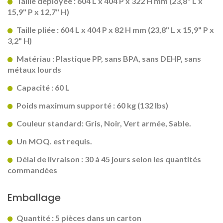
Taille déployée : 604 L x 404 P x 322 H mm (23,8" L x
15,9" P x 12,7" H)
Taille pliée : 604 L x 404 P x 82 H mm (23,8" L x 15,9" P x
3,2" H)
Matériau : Plastique PP, sans BPA, sans DEHP, sans
métaux lourds
Capacité : 60 L
Poids maximum supporté : 60 kg (132 lbs)
Couleur standard: Gris, Noir, Vert armée, Sable.
Un MOQ. est requis.
Délai de livraison : 30 à 45 jours selon les quantités
commandées
Emballage
Quantité : 5 pièces dans un carton