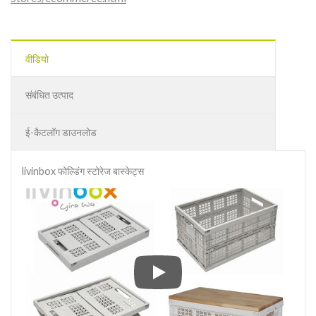
वीडियो
संबंधित उत्पाद
ई-कैटलॉग डाउनलोड
livinbox फोल्डिंग स्टोरेज बास्केट्स
livinbox फोल्डिंग स्टोरेज बास्केट्स