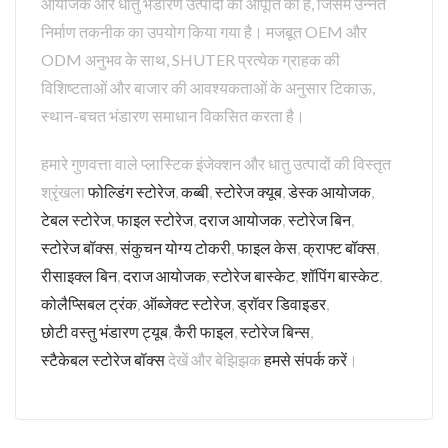
आयोजक और धातु भंडारण उत्पादों की आपूर्ति की है, जिसमें उन्नत
निर्माण तकनीक का उपयोग किया गया है। मजबूत OEM और
ODM अनुभव के साथ, SHUTER प्रत्येक ग्राहक की
विशिष्टताओं और बाजार की आवश्यकताओं के अनुसार टिकाऊ,
स्थान-बचत भंडारण समाधान विकसित करता है।
हमारे गुणवत्ता वाले प्लास्टिक इंजेक्शन और धातु उत्पादों की विस्तृत
श्रृंखला
फोल्डिंग स्टोरेज
,
कब्बी
,
स्टोरेज क्यूब
,
डेस्क आयोजक
,
टेबल स्टोरेज
,
फाइल स्टोरेज
,
दराज आयोजक
,
स्टोरेज बिन
,
स्टोरेज बॉक्स
,
संकुचन योग्य टोकरी
,
फाइल केस
,
क्राफ्ट बॉक्स
,
रीसाइक्ल बिन
,
दराज आयोजक
,
स्टोरेज बास्केट
,
शॉपिंग बास्केट
,
कोलैप्सिबल ट्रंक
,
ऑब्जेक्ट स्टोरेज
,
ड्रॉवर डिवाइडर
,
छोटी वस्तु भंडारण ट्यूब
,
कैरी फाइल
,
स्टोरेज बिन्स
,
स्टैकेबल स्टोरेज बॉक्स
देखें और बेझिझक
हमसे संपर्क करें
।