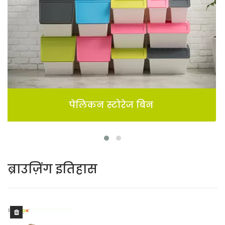
BuBu-स्टोरेज-बिन
ब्राउज़िंग इतिहास