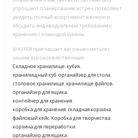
упрощают планирование встреч, позволяют
увидеть полный ассортимент вживую и
обсудить индивидуальные требования к
хранению с командой livinbox.
SHUTER приглашает вас ознакомиться с
нашим высококачественным
Складное хранилище
,
кубик
,
хранилищный куб
,
органайзер для стола
,
столовое хранилище
,
хранилище файлов
,
органайзер для ящика
,
контейнер для хранения
,
коробка для хранения
,
складная корзина
,
файловый кейс
,
Коробка для творчества
,
корзина для переработки
,
органайзер для ящика
,