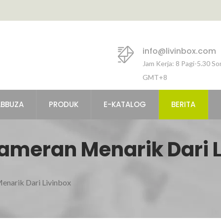
info@livinbox.com
Jam Kerja: 8 Pagi-5.30 So
GMT+8
ABBUZA
PRODUK
E-KATALOG
BERITA
ameran Menarik Dari L
enarik Dari Livinbox