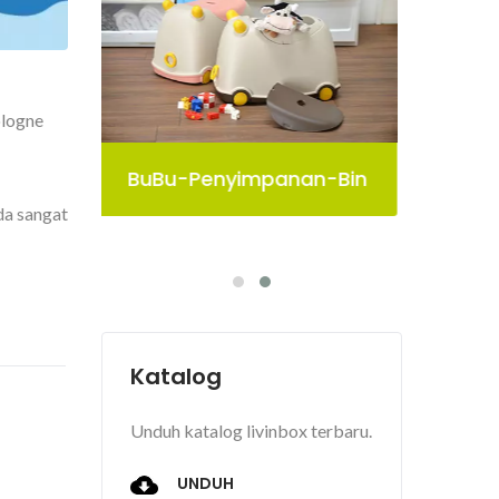
ologne
-Bin
Kotak Penyimpanan
Bu
Pelican
da sangat
Katalog
Unduh katalog livinbox terbaru.
UNDUH