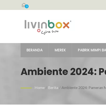
0
BERANDA
MEREK
PABRIK MIMPI B
Ambiente 2024: P
Home
/
Berita
/
Ambiente 2024: Pameran M