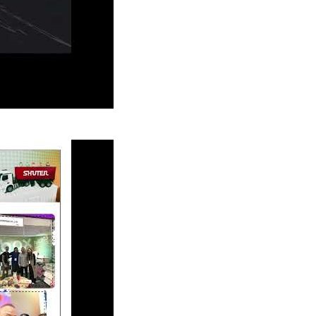
024: Pameran Menarik dari livinbox