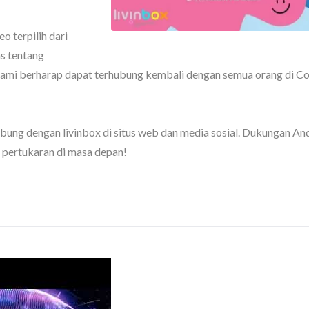
 terpilih dari
as tentang
, kami berharap dapat terhubung kembali dengan semua orang di C
otak Penyimpanan
BuBu-Penyimpanan
Pelican
bung dengan livinbox di situs web dan media sosial. Dukungan An
 pertukaran di masa depan!