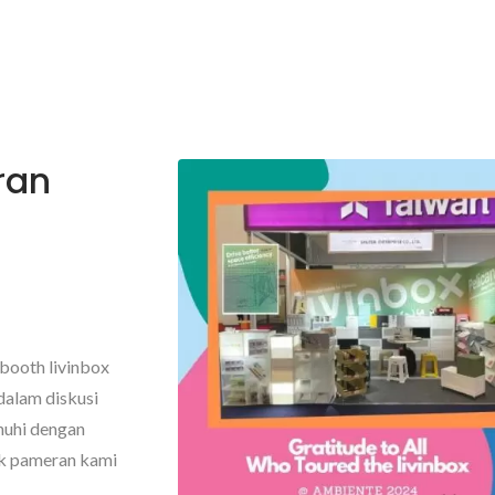
ran
booth livinbox
dalam diskusi
nuhi dengan
uk pameran kami