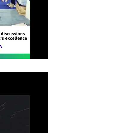
024: Pameran Menarik dari livinbox
024: Pameran Menarik dari livinbox