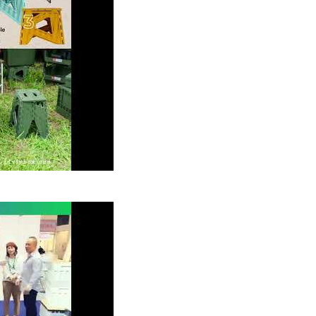
024: Pameran Menarik dari livinbox