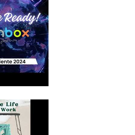
024: Pameran Menarik dari livinbox