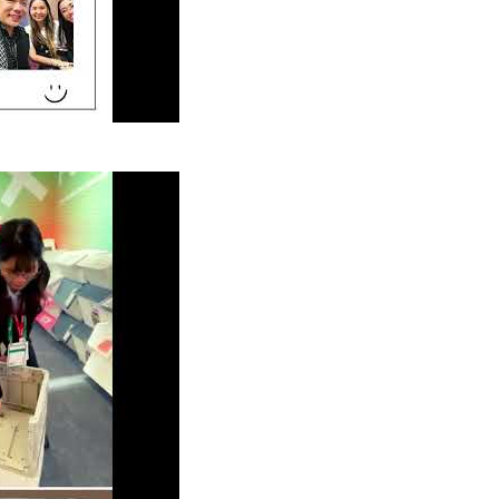
024: Pameran Menarik dari livinbox