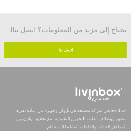
تحتاج إلى مزيد من المعلومات؟ اتصل بنا!
اتصل بنا
livinbox هي شركة مصنعة في تايوان وخبيرة في إعادة تعريف
مظهر ووظائف أنظمة التخزين التقليدية، مع تحقيق توازن بين
المظاهر الجذابة والداخلية القابلة للاستخدام.