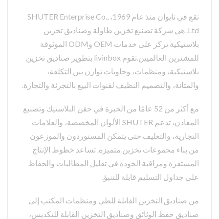
تقع في تايوان منذ عام 1969، SHUTER Enterprise Co.,
Ltd. هي شركة تصنيع تخزين طاولة وصناديق تخزين
بلاستيكية تركز على خدمات OEM وODM الموثوقة
للمشترين العالميين.تقوم livinbox بتطوير صناديق تخزين
بلاستيكية، ومنظمات، وحاويات توازن بين التكلفة،
والمتانة، والتصميم النظيف لقنوات البيع بالتجزئة والتجارة.
مع أكثر من 52 عامًا من الخبرة في حقن البلاستيك وتصنيع
المعادن، تدعم SHUTER الألوان المخصصة، والعلامات
التجارية، والتغليف حتى يتمكن المستوردون والموزعون
من بناء مجموعات تخزين متميزة. تساعد خطوط الإنتاج
المستقرة ومراقبة الجودة في تقليل المطالبات والحفاظ
على جداول التسليم قابلة للتنبؤ.
من صناديق التخزين القابلة للطي ومنظمات المكتب إلى
صناديق حفظ الوثائق وصناديق التخزين القابلة للتكديس،