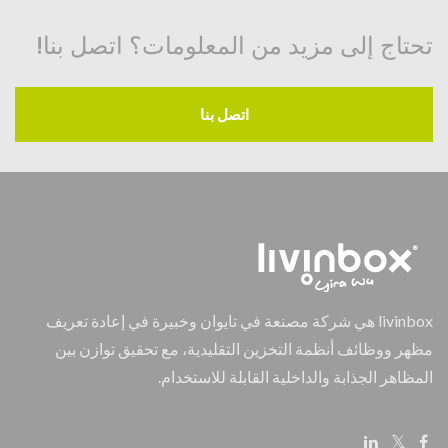
تحتاج إلى مزيد من المعلومات؟ اتصل بنا!
اتصل بنا
livinbox هي شركة مصنعة في تايوان وخبيرة في إعادة تعريف
مظهر ووظائف أنظمة التخزين التقليدية، مع تحقيق توازن بين
المظاهر الجذابة والداخلية القابلة للاستخدام.