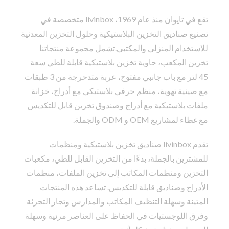
تقع في تايوان منذ عام 1969، livinbox متخصصة في
تصنيع صناديق التخزين البلاستيكية وحلول التخزين المعدنية
للاستخدام المنزلي والمكتبي.تشمل مجموعة منتجاتنا
تخزين المكعب، حاوية تخزين بلاستيكية قابلة للطي سعة
45 لتر مع باب جانبي مفتوح، عربة متدحرجة من 3 طبقات
مع صينية تهوية، منظم حرفي بلاستيكي مع أدراج، خزانة
ملفات بلاستيكية مع أدراج وصندوق تخزين قابل للتكديس
مع غطاء لمشاريع OEM و ODM والجملة.
تقدم livinbox صناديق تخزين بلاستيكية ومنظمات
للمشترين بالجملة، بدءًا من التخزين القابل للطي، مكعبات
التخزين ومنظمات المكاتب إلى تخزين الملفات، منظمات
الأدراج وصناديق قابلة للتكديس. تساعد هذه المنتجات
المتينة وسهلة التنظيف المكاتب والمدارس وتجار التجزئة
وفرق اللوجستيات في الحفاظ على العناصر مرئية وسهلة