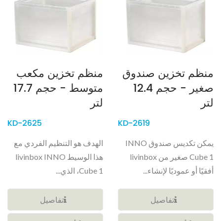
منظم تخزين صندوق
منظم تخزين مكعب
صغير - حجم 12.4
متوسط - حجم 17.7
لتر
لتر
KD-2625
KD-2619
يمكن تكديس صندوق INNO
الهدف هو التنظيم الفردي مع
Cube 1 صغير من livinbox
هذا الوسيط livinbox INNO
أفقيًا أو عموديًا لإنشاء...
Cube 1، الذي...
تفاصيل
تفاصيل