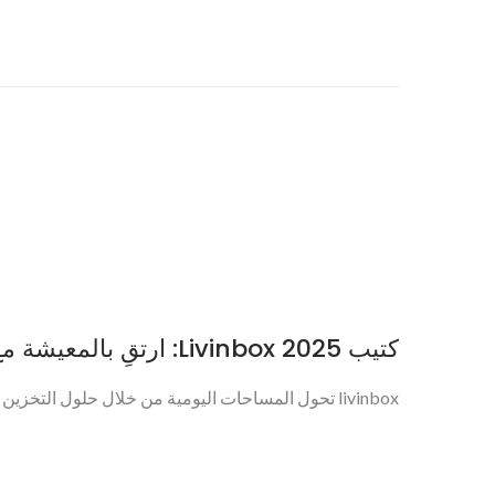
كتيب Livinbox 2025: ارتقِ بالمعيشة مع تصميم تخزين ذكي
livinbox تحول المساحات اليومية من خلال حلول التخزين الحديثة المدروسة - مما يجعل المنازل...