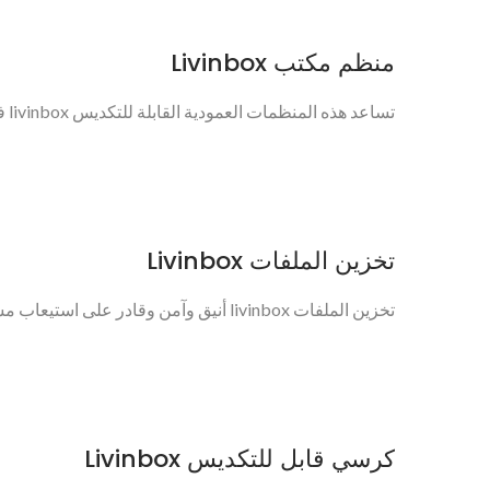
منظم مكتب Livinbox
تساعد هذه المنظمات العمودية القابلة للتكديس livinbox في الحفاظ على الملفات والمستندات...
تخزين الملفات Livinbox
تخزين الملفات livinbox أنيق وآمن وقادر على استيعاب مستندات بحجم A4، وحجم الرسالة، وحجم FC. حقيبة...
كرسي قابل للتكديس Livinbox