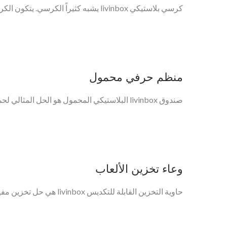
كرسي بلاستيكي livinbox يشبه كثيراً الكرسي. يتكون الكرسي من مقعد واحد بدون ظهر أو مساند للذراعين...
منظم حرفي محمول
صندوق livinbox البلاستيكي المحمول هو الحل المثالي لحمل الأدوات المكتبية، مستلزمات التمريض،...
وعاء تخزين الألعاب
حاوية التخزين القابلة للتكديس livinbox هي حل تخزين مفيد وأنيق لأي منزل أو مكتب. اجمع 6 حاويات...