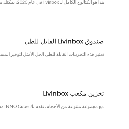
هذا هو الكتالوج الكامل لـ livinbox في عام 2020، يمكنك معرفة المزيد عن تخزين وتنظيم livinbox الجديد...
صندوق Livinbox القابل للطي
تعتبر هذه التخزينات القابلة للطي الحل الأمثل لتوفير المسا
تخزين مكعب Livinbox
مع مجموعة متنوعة من الأحجام، تقدم لك livinbox INNO Cube حلاً فريداً للتخزين المحمول أو خيار...