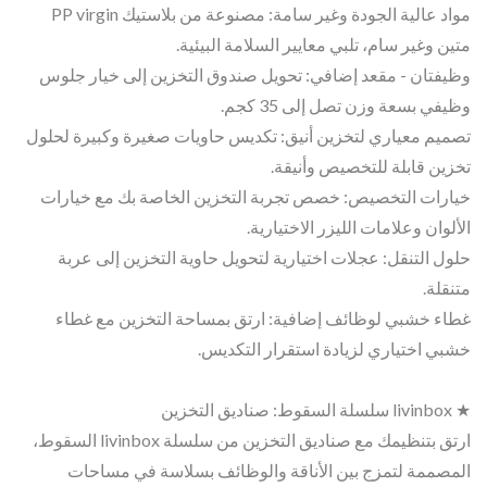
مواد عالية الجودة وغير سامة: مصنوعة من بلاستيك PP virgin
متين وغير سام، تلبي معايير السلامة البيئية.
وظيفتان - مقعد إضافي: تحويل صندوق التخزين إلى خيار جلوس
وظيفي بسعة وزن تصل إلى 35 كجم.
تصميم معياري لتخزين أنيق: تكديس حاويات صغيرة وكبيرة لحلول
تخزين قابلة للتخصيص وأنيقة.
خيارات التخصيص: خصص تجربة التخزين الخاصة بك مع خيارات
الألوان وعلامات الليزر الاختيارية.
حلول التنقل: عجلات اختيارية لتحويل حاوية التخزين إلى عربة
متنقلة.
غطاء خشبي لوظائف إضافية: ارتق بمساحة التخزين مع غطاء
خشبي اختياري لزيادة استقرار التكديس.
★ livinbox سلسلة السقوط: صناديق التخزين
ارتق بتنظيمك مع صناديق التخزين من سلسلة livinbox السقوط،
المصممة لتمزج بين الأناقة والوظائف بسلاسة في مساحات