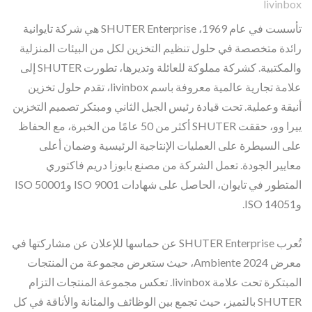
livinbox
تأسست في عام 1969، SHUTER Enterprise هي شركة تايوانية
رائدة متخصصة في حلول تنظيم التخزين لكل من البيئات المنزلية
والمكتبية. كشركة مملوكة للعائلة وتديرها، تطورت SHUTER إلى
علامة تجارية عالمية معروفة باسم livinbox، تقدم حلول تخزين
أنيقة وعملية. تحت قيادة رئيس الجيل الثاني ومبتكر تصميم التخزين
ييرا وو، حققت SHUTER أكثر من 50 عامًا من الخبرة، مع الحفاظ
على السيطرة على العمليات الإنتاجية الرئيسية وضمان أعلى
معايير الجودة. تعمل الشركة من مصنع بابوزا دريم فاكتوري
المتطور في تايوان، الحاصل على شهادات ISO 9001 وISO 50001
وISO 14051.
تُعرب SHUTER Enterprise عن حماسها للإعلان عن مشاركتها في
معرض Ambiente 2024، حيث ستعرض مجموعة من المنتجات
المبتكرة تحت علامة livinbox. تعكس مجموعة المنتجات التزام
SHUTER بالتميز، حيث تجمع بين الوظائف والمتانة والأناقة في كل