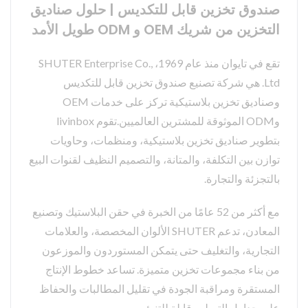
صندوق تخزين قابل للتكديس | حلول صناديق
التخزين من شريك OEM و ODM طويل الأمد
تقع في تايوان منذ عام 1969، SHUTER Enterprise Co.,
Ltd. هي شركة تصنيع صندوق تخزين قابل للتكديس
وصناديق تخزين بلاستيكية تركز على خدمات OEM
وODM الموثوقة للمشترين العالميين.تقوم livinbox
بتطوير صناديق تخزين بلاستيكية، ومنظمات، وحاويات
توازن بين التكلفة، والمتانة، والتصميم النظيف لقنوات البيع
بالتجزئة والتجارة.
مع أكثر من 52 عامًا من الخبرة في حقن البلاستيك وتصنيع
المعادن، تدعم SHUTER الألوان المخصصة، والعلامات
التجارية، والتغليف حتى يتمكن المستوردون والموزعون
من بناء مجموعات تخزين متميزة. تساعد خطوط الإنتاج
المستقرة ومراقبة الجودة في تقليل المطالبات والحفاظ
على جداول التسليم قابلة للتنبؤ.