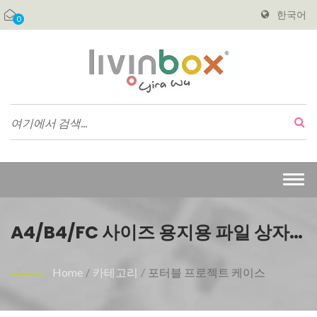
한국어
0
Togg
navi
A4/B4/FC 사이즈 용지용 파일 상자,
스크랩북 수납 케이스
Home
/
카테고리
/
포터블 프로젝트 케이스