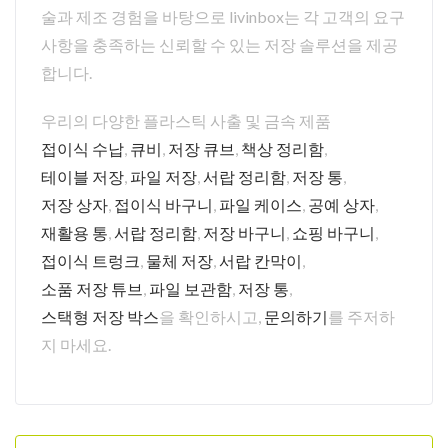
술과 제조 경험을 바탕으로 livinbox는 각 고객의 요구
사항을 충족하는 신뢰할 수 있는 저장 솔루션을 제공
합니다.
우리의 다양한 플라스틱 사출 및 금속 제품
접이식 수납
,
큐비
,
저장 큐브
,
책상 정리함
,
테이블 저장
,
파일 저장
,
서랍 정리함
,
저장 통
,
저장 상자
,
접이식 바구니
,
파일 케이스
,
공예 상자
,
재활용 통
,
서랍 정리함
,
저장 바구니
,
쇼핑 바구니
,
접이식 트렁크
,
물체 저장
,
서랍 칸막이
,
소품 저장 튜브
,
파일 보관함
,
저장 통
,
스택형 저장 박스
을 확인하시고,
문의하기
를 주저하
지 마세요.