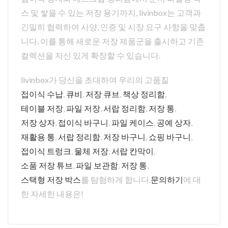
스 및 쌓을 수 있는 저장 용기까지, livinbox는 고객과
긴밀히 협력하여 사양, 인증 및 시장 요구 사항을 맞춥
니다. 이를 통해 새로운 저장 제품군을 출시하고 기존
컬렉션을 자신 있게 확장할 수 있습니다.
livinbox가 당신을 초대하여 우리의 고품질
접이식 수납
,
큐비
,
저장 큐브
,
책상 정리함
,
테이블 저장
,
파일 저장
,
서랍 정리함
,
저장 통
,
저장 상자
,
접이식 바구니
,
파일 케이스
,
공예 상자
,
재활용 통
,
서랍 정리함
,
저장 바구니
,
쇼핑 바구니
,
접이식 트렁크
,
물체 저장
,
서랍 칸막이
,
소품 저장 튜브
,
파일 보관함
,
저장 통
,
스택형 저장 박스
를 탐험하게 합니다.
문의하기
에 대
한 자세한 내용은!