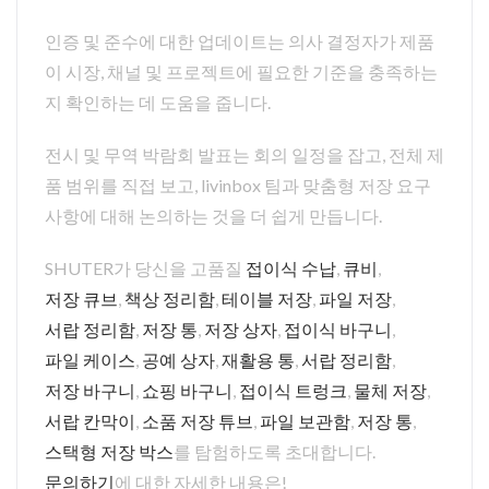
인증 및 준수에 대한 업데이트는 의사 결정자가 제품
이 시장, 채널 및 프로젝트에 필요한 기준을 충족하는
지 확인하는 데 도움을 줍니다.
전시 및 무역 박람회 발표는 회의 일정을 잡고, 전체 제
품 범위를 직접 보고, livinbox 팀과 맞춤형 저장 요구
사항에 대해 논의하는 것을 더 쉽게 만듭니다.
SHUTER가 당신을 고품질
접이식 수납
,
큐비
,
저장 큐브
,
책상 정리함
,
테이블 저장
,
파일 저장
,
서랍 정리함
,
저장 통
,
저장 상자
,
접이식 바구니
,
파일 케이스
,
공예 상자
,
재활용 통
,
서랍 정리함
,
저장 바구니
,
쇼핑 바구니
,
접이식 트렁크
,
물체 저장
,
서랍 칸막이
,
소품 저장 튜브
,
파일 보관함
,
저장 통
,
스택형 저장 박스
를 탐험하도록 초대합니다.
문의하기
에 대한 자세한 내용은!