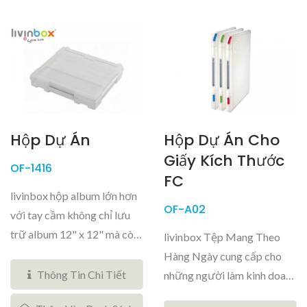
Hộp Dự Án
Hộp Dự Án Cho
Giấy Kích Thước
OF-1416
FC
livinbox hộp album lớn hơn
OF-A02
với tay cầm không chỉ lưu
trữ album 12" x 12" mà còn
livinbox Tệp Mang Theo
nhiều...
Hàng Ngày cung cấp cho
Thông Tin Chi Tiết
những người làm kinh doanh
và học sinh một...