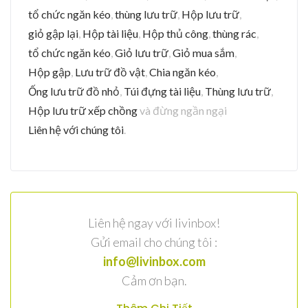
tổ chức ngăn kéo
,
thùng lưu trữ
,
Hộp lưu trữ
,
giỏ gập lại
,
Hộp tài liệu
,
Hộp thủ công
,
thùng rác
,
tổ chức ngăn kéo
,
Giỏ lưu trữ
,
Giỏ mua sắm
,
Hộp gập
,
Lưu trữ đồ vật
,
Chia ngăn kéo
,
Ống lưu trữ đồ nhỏ
,
Túi đựng tài liệu
,
Thùng lưu trữ
,
Hộp lưu trữ xếp chồng
và đừng ngần ngại
Liên hệ với chúng tôi
.
Liên hệ ngay với livinbox!
Gửi email cho chúng tôi :
info@livinbox.com
Cảm ơn bạn.