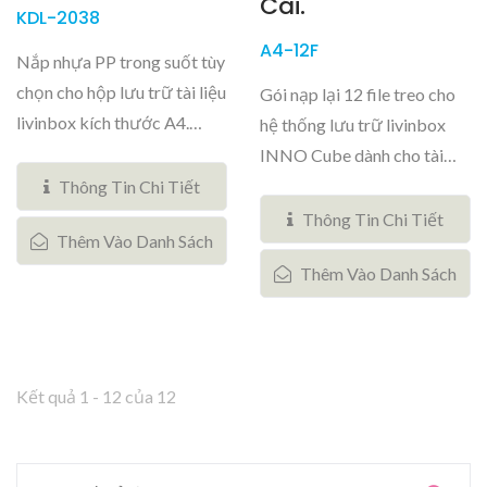
Cái.
KDL-2038
A4-12F
Nắp nhựa PP trong suốt tùy
chọn cho hộp lưu trữ tài liệu
Gói nạp lại 12 file treo cho
livinbox kích thước A4.
hệ thống lưu trữ livinbox
Vừa...
INNO Cube dành cho tài
liệu kích...
Thông Tin Chi Tiết
Thông Tin Chi Tiết
Thêm Vào Danh Sách
Thêm Vào Danh Sách
Kết quả 1 - 12 của 12