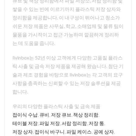
큐브 및 책상 정리함에서 파일 저장소, 서랍 정리함 및
쌓을 수 있는 빈에 이르기까지 플라스틱 저장 상자와
정리함을 제공합니다. 이 내구성이 뛰어나고 청소가
쉬운 저장 제품은 사무실, 학교, 소매업체 및 물류 팀이
물품을 가시적이고 접근 가능하며 깔끔하게 정리하
는 데 도움을 줍니다.
livinbox는 52년 이상 고객에게 다양한 고품질 플라스
틱 사출 및 금속 저장 제품을 제공해 왔습니다. 첨단 기
술과 제조 경험을 바탕으로 livinbox는 각 고객의 요구
사항을 충족하는 신뢰할 수 있는 저장 솔루션을 제공
합니다.
우리의 다양한 플라스틱 사출 및 금속 제품
접이식 수납
,
큐비
,
저장 큐브
,
책상 정리함
,
테이블 저장
,
파일 저장
,
서랍 정리함
,
저장 통
,
저장 상자
,
접이식 바구니
,
파일 케이스
,
공예 상자
,