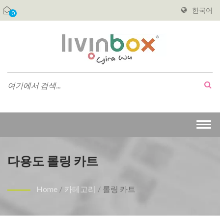
한국어
0
Togg
navi
다용도 롤링 카트
Home
/
카테고리
/
롤링 카트