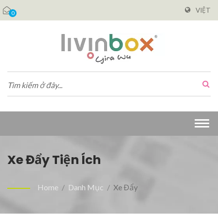
VIỆT
0
Togg
navi
Xe Đẩy Tiện Ích
Home
/
Danh Mục
/
Xe Đẩy