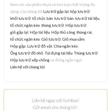
Xem các sản phẩm nhựa và kim loại chất lượng đa
dạng của chúng tôi
Lưu trữ gập lại
,
hộp lưu trữ
,
khối lưu trữ
,
tổ chức bàn
,
lưu trữ bàn
,
lưu trữ tài liệu
,
tổ chức ngăn kéo
,
thùng lưu trữ
,
Hộp lưu trữ
,
giỏ gập lại
,
Hộp tài liệu
,
Hộp thủ công
,
thùng rác
,
tổ chức ngăn kéo
,
Giỏ lưu trữ
,
Giỏ mua sắm
,
Hộp gập
,
Lưu trữ đồ vật
,
Chia ngăn kéo
,
Ống lưu trữ đồ nhỏ
,
Túi đựng tài liệu
,
Thùng lưu trữ
,
Hộp lưu trữ xếp chồng
và đừng ngần ngại
Liên hệ với chúng tôi
.
Liên hệ ngay với livinbox!
Gửi email cho chúng tôi :