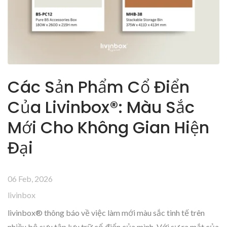
Các Sản Phẩm Cổ Điển
Của Livinbox®: Màu Sắc
Mới Cho Không Gian Hiện
Đại
06 Feb, 2026
livinbox
livinbox® thông báo về việc làm mới màu sắc tinh tế trên
nhiều bộ sưu tập lưu trữ cổ điển của mình. Với sự ra mắt của