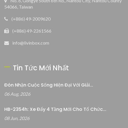
No. 6, Gongye South 6th Rd., Nantou City, Nantou County
54066, Taiwan
(+886) 49-2009620
(+886) 49-2261566
info@livinbox.com
Tin Tức Mới Nhất
Đón Nhận Cuộc Sống Hiện Đại Với Giải...
06 Aug, 2026
HB-2354h: Xe Đẩy 4 Tầng Mới Cho Tổ Chức...
08 Jun, 2026