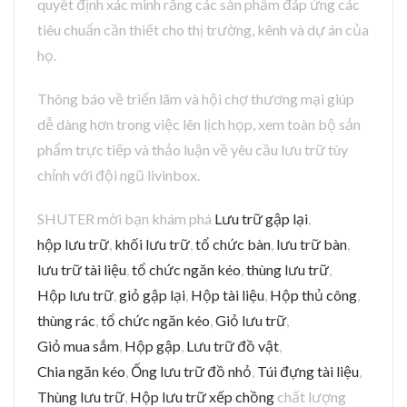
quyết định xác minh rằng các sản phẩm đáp ứng các
tiêu chuẩn cần thiết cho thị trường, kênh và dự án của
họ.
Thông báo về triển lãm và hội chợ thương mại giúp
dễ dàng hơn trong việc lên lịch họp, xem toàn bộ sản
phẩm trực tiếp và thảo luận về yêu cầu lưu trữ tùy
chỉnh với đội ngũ livinbox.
SHUTER mời bạn khám phá
Lưu trữ gập lại
,
hộp lưu trữ
,
khối lưu trữ
,
tổ chức bàn
,
lưu trữ bàn
,
lưu trữ tài liệu
,
tổ chức ngăn kéo
,
thùng lưu trữ
,
Hộp lưu trữ
,
giỏ gập lại
,
Hộp tài liệu
,
Hộp thủ công
,
thùng rác
,
tổ chức ngăn kéo
,
Giỏ lưu trữ
,
Giỏ mua sắm
,
Hộp gập
,
Lưu trữ đồ vật
,
Chia ngăn kéo
,
Ống lưu trữ đồ nhỏ
,
Túi đựng tài liệu
,
Thùng lưu trữ
,
Hộp lưu trữ xếp chồng
chất lượng