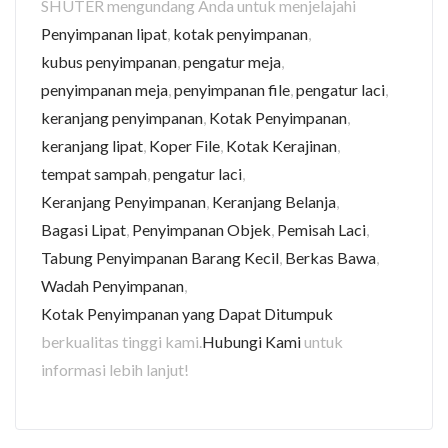
SHUTER mengundang Anda untuk menjelajahi
Penyimpanan lipat
,
kotak penyimpanan
,
kubus penyimpanan
,
pengatur meja
,
penyimpanan meja
,
penyimpanan file
,
pengatur laci
,
keranjang penyimpanan
,
Kotak Penyimpanan
,
keranjang lipat
,
Koper File
,
Kotak Kerajinan
,
tempat sampah
,
pengatur laci
,
Keranjang Penyimpanan
,
Keranjang Belanja
,
Bagasi Lipat
,
Penyimpanan Objek
,
Pemisah Laci
,
Tabung Penyimpanan Barang Kecil
,
Berkas Bawa
,
Wadah Penyimpanan
,
Kotak Penyimpanan yang Dapat Ditumpuk
berkualitas tinggi kami.
Hubungi Kami
untuk
informasi lebih lanjut!