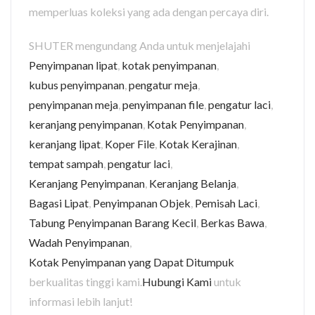
memperluas koleksi yang ada dengan percaya diri.
SHUTER mengundang Anda untuk menjelajahi
Penyimpanan lipat
,
kotak penyimpanan
,
kubus penyimpanan
,
pengatur meja
,
penyimpanan meja
,
penyimpanan file
,
pengatur laci
,
keranjang penyimpanan
,
Kotak Penyimpanan
,
keranjang lipat
,
Koper File
,
Kotak Kerajinan
,
tempat sampah
,
pengatur laci
,
Keranjang Penyimpanan
,
Keranjang Belanja
,
Bagasi Lipat
,
Penyimpanan Objek
,
Pemisah Laci
,
Tabung Penyimpanan Barang Kecil
,
Berkas Bawa
,
Wadah Penyimpanan
,
Kotak Penyimpanan yang Dapat Ditumpuk
berkualitas tinggi kami.
Hubungi Kami
untuk
informasi lebih lanjut!