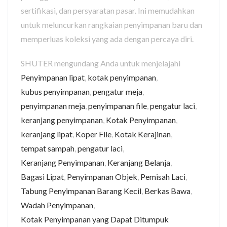
sertifikasi, dan persyaratan pasar. Ini memudahkan
untuk meluncurkan rangkaian penyimpanan baru dan
memperluas koleksi yang ada dengan percaya diri.
SHUTER mengundang Anda untuk menjelajahi
Penyimpanan lipat
,
kotak penyimpanan
,
kubus penyimpanan
,
pengatur meja
,
penyimpanan meja
,
penyimpanan file
,
pengatur laci
,
keranjang penyimpanan
,
Kotak Penyimpanan
,
keranjang lipat
,
Koper File
,
Kotak Kerajinan
,
tempat sampah
,
pengatur laci
,
Keranjang Penyimpanan
,
Keranjang Belanja
,
Bagasi Lipat
,
Penyimpanan Objek
,
Pemisah Laci
,
Tabung Penyimpanan Barang Kecil
,
Berkas Bawa
,
Wadah Penyimpanan
,
Kotak Penyimpanan yang Dapat Ditumpuk