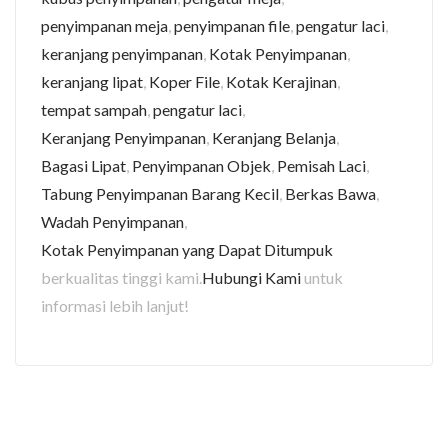
penyimpanan meja
,
penyimpanan file
,
pengatur laci
,
keranjang penyimpanan
,
Kotak Penyimpanan
,
keranjang lipat
,
Koper File
,
Kotak Kerajinan
,
tempat sampah
,
pengatur laci
,
Keranjang Penyimpanan
,
Keranjang Belanja
,
Bagasi Lipat
,
Penyimpanan Objek
,
Pemisah Laci
,
Tabung Penyimpanan Barang Kecil
,
Berkas Bawa
,
Wadah Penyimpanan
,
Kotak Penyimpanan yang Dapat Ditumpuk
berkualitas tinggi kami.
Hubungi Kami
untuk
informasi lebih lanjut!