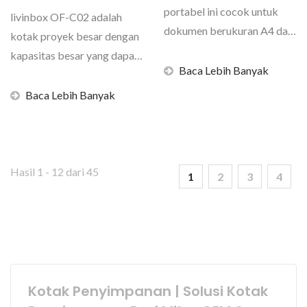
portabel ini cocok untuk
livinbox OF-C02 adalah
dokumen berukuran A4 dan
kotak proyek besar dengan
sempurna untuk
kapasitas besar yang dapat
penggunaan...
Baca Lebih Banyak
menampung 300 lembar...
Baca Lebih Banyak
Hasil 1 - 12 dari 45
1
2
3
4
Kotak Penyimpanan | Solusi Kotak