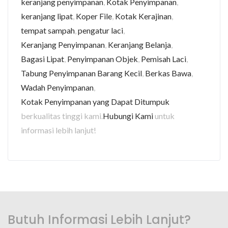
keranjang penyimpanan
,
Kotak Penyimpanan
,
keranjang lipat
,
Koper File
,
Kotak Kerajinan
,
tempat sampah
,
pengatur laci
,
Keranjang Penyimpanan
,
Keranjang Belanja
,
Bagasi Lipat
,
Penyimpanan Objek
,
Pemisah Laci
,
Tabung Penyimpanan Barang Kecil
,
Berkas Bawa
,
Wadah Penyimpanan
,
Kotak Penyimpanan yang Dapat Ditumpuk
berkualitas tinggi kami.
Hubungi Kami
untuk
informasi lebih lanjut!
Butuh Informasi Lebih Lanjut?