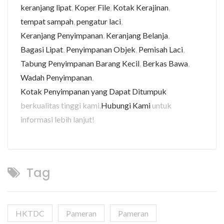
keranjang lipat
,
Koper File
,
Kotak Kerajinan
,
tempat sampah
,
pengatur laci
,
Keranjang Penyimpanan
,
Keranjang Belanja
,
Bagasi Lipat
,
Penyimpanan Objek
,
Pemisah Laci
,
Tabung Penyimpanan Barang Kecil
,
Berkas Bawa
,
Wadah Penyimpanan
,
Kotak Penyimpanan yang Dapat Ditumpuk
berkualitas tinggi kami.
Hubungi Kami
untuk
informasi lebih lanjut!
Tag
HKTDC
Pameran
Pameran