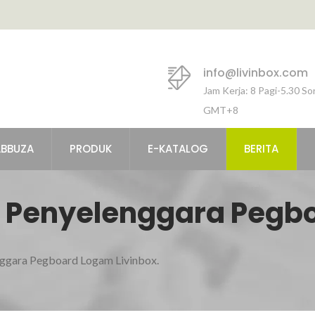
info@livinbox.com
Jam Kerja: 8 Pagi-5.30 So
GMT+8
ABBUZA
PRODUK
E-KATALOG
BERITA
 Penyelenggara Pegb
gara Pegboard Logam Livinbox.