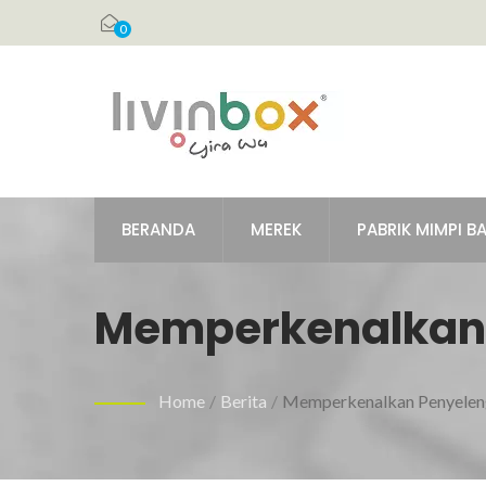
0
BERANDA
MEREK
PABRIK MIMPI B
Memperkenalkan
Livinbox.
Home
/
Berita
/
Memperkenalkan Penyeleng