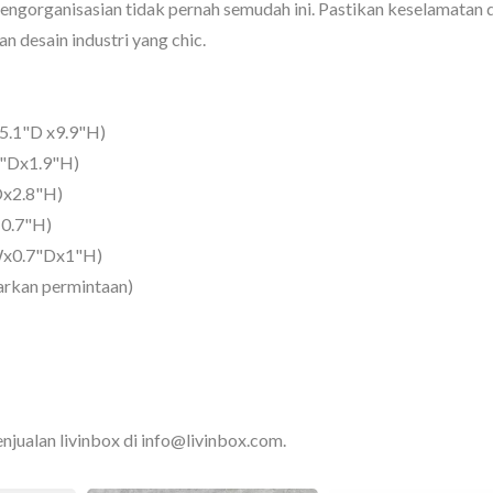
pengorganisasian tidak pernah semudah ini. Pastikan keselamatan
 desain industri yang chic.
.1"D x9.9"H)
"Dx1.9"H)
otak Penyimpanan
BuBu-Penyimpanan
Dx2.8"H)
Pelican
0.7"H)
Wx0.7"Dx1"H)
sarkan permintaan)
enjualan livinbox di info@livinbox.com.