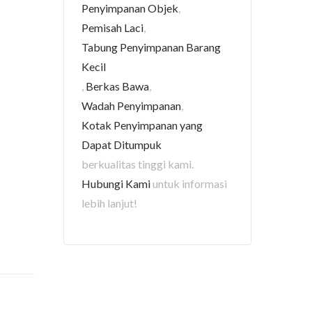
Penyimpanan Objek
,
Pemisah Laci
,
Tabung Penyimpanan Barang
Kecil
,
Berkas Bawa
,
Wadah Penyimpanan
,
Kotak Penyimpanan yang
Dapat Ditumpuk
berkualitas tinggi kami.
Hubungi Kami
untuk informasi
lebih lanjut!