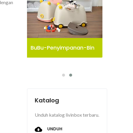
 dengan
-Bin
Kotak Penyimpanan
Bu
Pelican
Katalog
Unduh katalog livinbox terbaru.
UNDUH