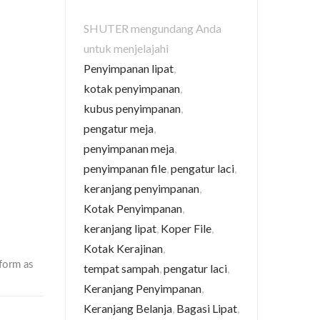
SHUTER mengundang Anda
untuk menjelajahi
Penyimpanan lipat
,
kotak penyimpanan
,
kubus penyimpanan
,
pengatur meja
,
penyimpanan meja
,
penyimpanan file
,
pengatur laci
,
keranjang penyimpanan
,
Kotak Penyimpanan
,
keranjang lipat
,
Koper File
,
Kotak Kerajinan
,
tempat sampah
,
pengatur laci
,
Keranjang Penyimpanan
,
Keranjang Belanja
,
Bagasi Lipat
,