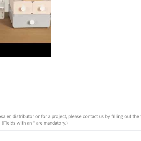
lkan Penyelenggara Pegboard Logam livinbox.