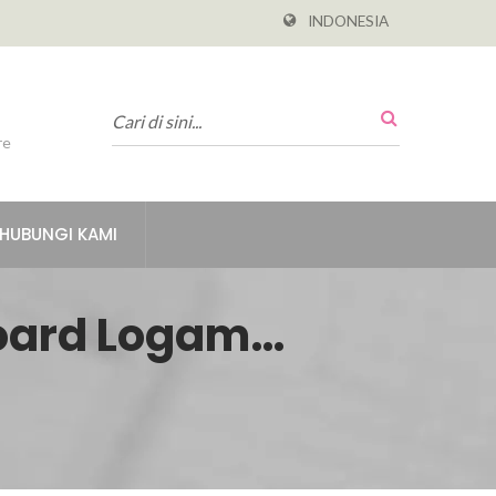
INDONESIA
re
HUBUNGI KAMI
oard Logam