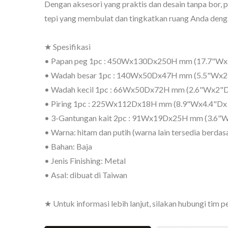
Dengan aksesori yang praktis dan desain tanpa bor, 
tepi yang membulat dan tingkatkan ruang Anda dengan
★ Spesifikasi
• Papan peg 1pc : 450Wx130Dx250H mm (17.7"Wx5
• Wadah besar 1pc : 140Wx50Dx47H mm (5.5"Wx2
BuBu-Penyimpanan-Bin
K
• Wadah kecil 1pc : 66Wx50Dx72H mm (2.6"Wx2"
• Piring 1pc : 225Wx112Dx18H mm (8.9"Wx4.4"Dx 
• 3-Gantungan kait 2pc : 91Wx19Dx25H mm (3.6"
• Warna: hitam dan putih (warna lain tersedia berda
• Bahan: Baja
• Jenis Finishing: Metal
• Asal: dibuat di Taiwan
★ Untuk informasi lebih lanjut, silakan hubungi tim p