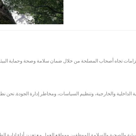
لالتزامات تجاه أصحاب المصلحة من خلال ضمان سلامة وصحة وحماية البيئة 
ية الداخلية والخارجية، وتنظيم السياسات، ومخاطر إدارة الجودة. نحن نط
يئية والصحية والسلامة للموظفين ومواقع العمل مع تعزيز أداء إدارة ال