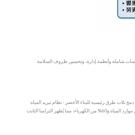
ة. وضع سياسات شاملة وأنظمة إدارة، وتحسين ظروف السلامة
يد والرائد. من خلال دمج ثلاث طرق رئيسية للبناء الأخضر - نظام تبريد المياه
(WCS) ، نظام إعادة تدوير مياه الأمطار (RRS) ، ونظام توليد الطاقة الشمسية (SPGS) - من المتوقع أن يوفر المصنع حوالي 40% من موارد المياه و60% من الكهرباء، مما يُظهر التزامنا الثابت