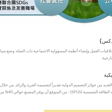
لامتثال لمعايير أخلاقيات العمل وإنشاء أنظمة المسؤولية الاجتماعية ذات الصل
ارجية.
ع بابوزا دريم فاكتوري التابع لـ SHUTER على العديد من جوائز التصميم الدولية تقديراً لتصميمه الفر