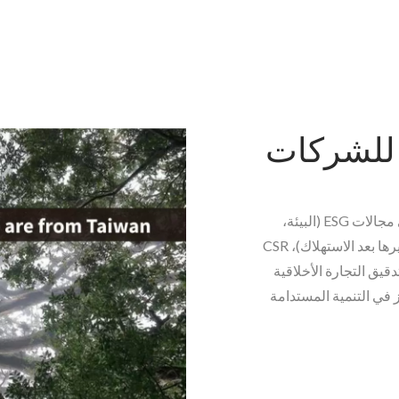
 للشركات
SHUTER تقدم التزامات شركتنا وإجراءاتها في مجالات ESG (البيئة،
الاجتماعية، والحكومة)، PCR (المواد المعاد تدويرها بعد الاستهلاك)، CSR
ؤولية الاجتماعية للشركات)، وSMETA (تدقيق التجارة الأخلاقية
في التنمية المستدامة