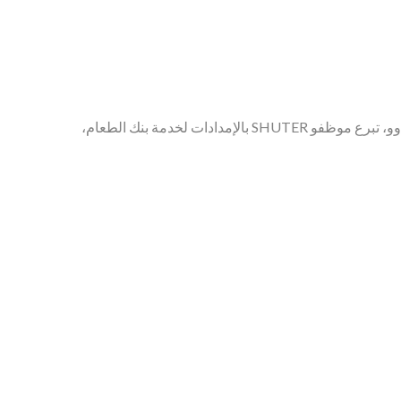
تعزيز التنوع والشمولية، SHUTER تشارك بنشاط في خدمة المجتمع وأنشطة الرفاهية العامة. تحت قيادة رئيس مجلس الإدارة ييرا وو، تبرع موظفو SHUTER بالإمدادات لخدمة بنك الطعام،