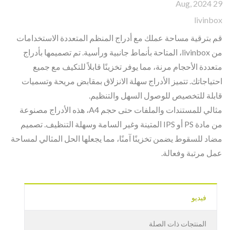
29 Aug, 2024
livinbox
قم بترقية مساحة عملك مع أدراج المنظم المتعددة الاستخدامات
من livinbox، المتاحة بأنماط جانبية ورأسية. تم تصميمها بأدراج
متعددة الأحجام مرنة، مما يوفر تخزينًا قابلاً للتكيف مع جميع
احتياجاتك. تتميز الأدراج سهلة الانزلاق بمقابض مريحة وتسميات
قابلة للتخصيص للوصول السهل والتنظيم.
مثالي للمستندات والملفات حتى حجم A4، هذه الأدراج مصنوعة
من مادة PS أو IPS المتينة وغير السامة وسهلة التنظيف. تصميم
مضاد للسقوط يضمن تخزينًا آمنًا، مما يجعلها الحل المثالي لمساحة
عمل مرتبة وفعالة.
فيديو
المنتجات ذات الصلة