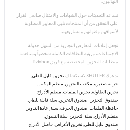
النهائيون.
تساعد التحديثات حول الشهادات والامتثال صانعي القرار
على التحقق من أن المنتجات تلبي المعايير المطلوبة
لأسواقهم وقنواتهم ومشاريعهم.
تجعل إعلانات المعارض التجارية من السهل جدولة
الاجتماعات، ورؤية النطاقات الكاملة شخصياً ومناقشة
متطلبات التخزين المخصصة مع فريق livinbox.
تدعوك SHUTER لاستكشاف
تخزين قابل للطي
,
خزانة صغيرة
,
مكعب التخزين
,
منظم المكتب
,
تخزين الطاولة
,
تخزين الملفات
,
منظم الأدراج
,
صندوق التخزين
,
صندوق التخزين
,
سلة قابلة للطي
,
حافظة الملفات
,
صندوق الحرف
,
سلة إعادة التدوير
,
منظم الأدراج
,
سلة التخزين
,
سلة التسوق
,
صندوق قابل للطي
,
تخزين الأغراض
,
فاصل الأدراج
,