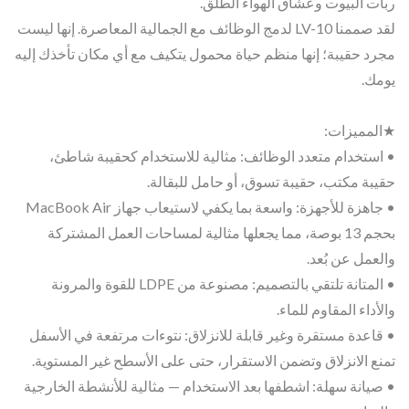
ربات البيوت وعشاق الهواء الطلق.
لقد صممنا LV-10 لدمج الوظائف مع الجمالية المعاصرة. إنها ليست
مجرد حقيبة؛ إنها منظم حياة محمول يتكيف مع أي مكان تأخذك إليه
يومك.
★المميزات:
• استخدام متعدد الوظائف: مثالية للاستخدام كحقيبة شاطئ،
حقيبة مكتب، حقيبة تسوق، أو حامل للبقالة.
• جاهزة للأجهزة: واسعة بما يكفي لاستيعاب جهاز MacBook Air
بحجم 13 بوصة، مما يجعلها مثالية لمساحات العمل المشتركة
والعمل عن بُعد.
• المتانة تلتقي بالتصميم: مصنوعة من LDPE للقوة والمرونة
والأداء المقاوم للماء.
• قاعدة مستقرة وغير قابلة للانزلاق: نتوءات مرتفعة في الأسفل
تمنع الانزلاق وتضمن الاستقرار، حتى على الأسطح غير المستوية.
• صيانة سهلة: اشطفها بعد الاستخدام — مثالية للأنشطة الخارجية